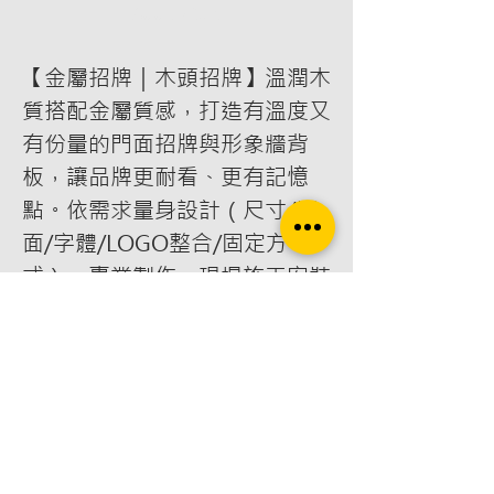
Add to Cart
【金屬招牌｜木頭招牌】溫潤木
質搭配金屬質感，打造有溫度又
有份量的門面招牌與形象牆背
板，讓品牌更耐看、更有記憶
點。依需求量身設計（尺寸/版
面/字體/LOGO整合/固定方
式），專業製作＋現場施工安裝
一條龍，適用店面門口、室內形
象牆、櫃台背板、品牌展示牆
等。關鍵字：木頭招牌、木質招
牌、金屬招牌、店面招牌、門面
招牌、形象牆背板、LOGO招
牌、招牌設計、招牌製作、施工