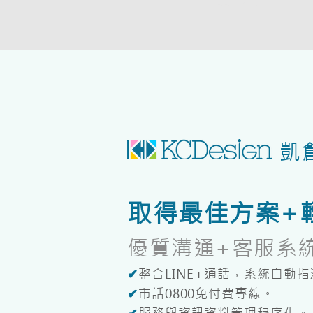
Add to Cart
凱
取得最佳方案+輕
優質溝通+客服系統K
✔
整合LINE+通話，系統自動
✔
市話0800免付費專線。