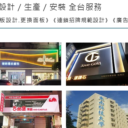
設計 / 生產 / 安裝 全台服務
板設計.更換面板
連鎖招牌規範設計
廣告
》《
》《