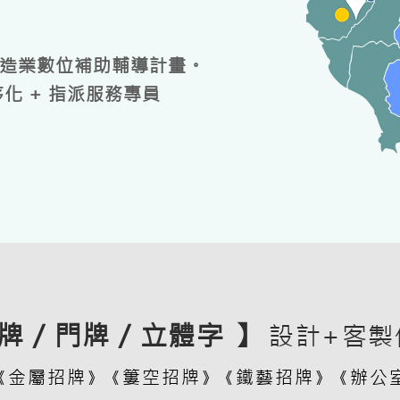
造業數位補助輔導計畫。
程序化 + 指派服務專員
牌 / 門牌 / 立體字 】
設計+客製
金屬招牌
簍空招牌
鐵藝招牌
辦公
《
》《
》《
》《