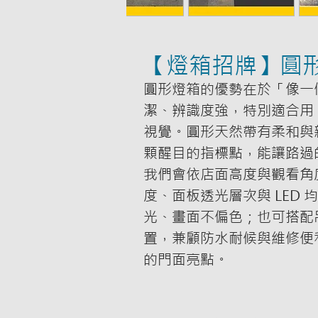
【燈箱招牌】圓
圓形燈箱的優勢在於「像一
潔、辨識度強，特別適合用 
視覺。圓形天然帶有柔和與
顆醒目的指標點，能讓路過
我們會依店面高度與觀看角
度、面板透光層次與 LED
光、畫面不偏色；也可搭配
置，兼顧防水耐候與維修便
的門面亮點。