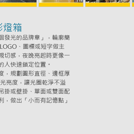
形燈箱
個發光的品牌章」，輪廓簡
LOGO、圖標或短字做主
親切感，夜晚亮起時更像一
的人快速鎖定位置。
度，規劃圓形直徑、邊框厚
 均光亮度，讓光圈乾淨不溢
吊掛或壁掛、單面或雙面配
利，做出「小而有記憶點」