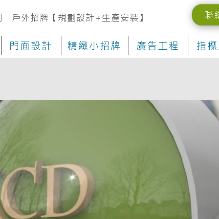
聯
司 戶外招牌【規劃設計+生產安裝】
門面設計
精緻小招牌
廣告工程
指標