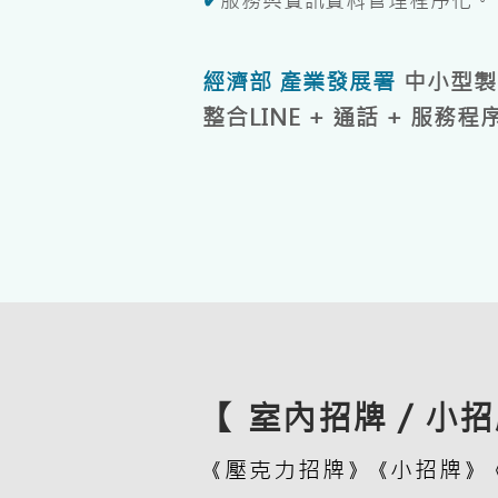
✔
服務與資訊資料管理程序化。
經濟部 產業發展署
中小型製
整合LINE + 通話 + 服務
【 室內招牌 / 小招
壓克力招牌
小招牌
《
》《
》