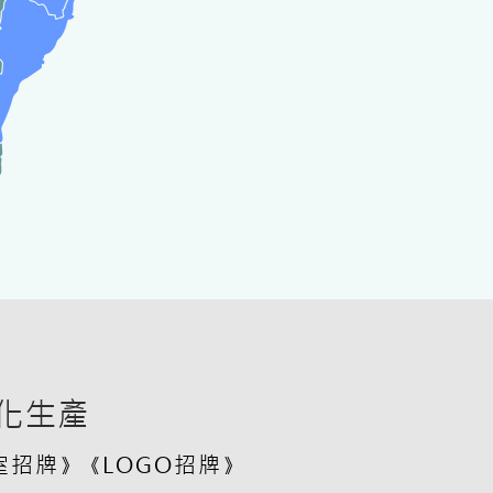
化生產
室招牌
LOGO招牌
》《
》