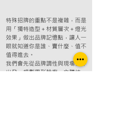
Add to Cart
特殊招牌的重點不是複雜，而是
用「獨特造型＋材質層次＋燈光
效果」做出品牌記憶點，讓人一
眼就知道你是誰、賣什麼、值不
值得進去。
我們會先從品牌調性與現場條件
出發，規劃異形輪廓、立體結
構、鏤空透光、裝置感元素等做
法，再搭配金屬、壓克力、木
紋、特殊塗裝或霓虹等材質工
法，同步評估配電、耐候、抗風
與施工可行性，確保設計不只好
看，也能安全落地、後續好維