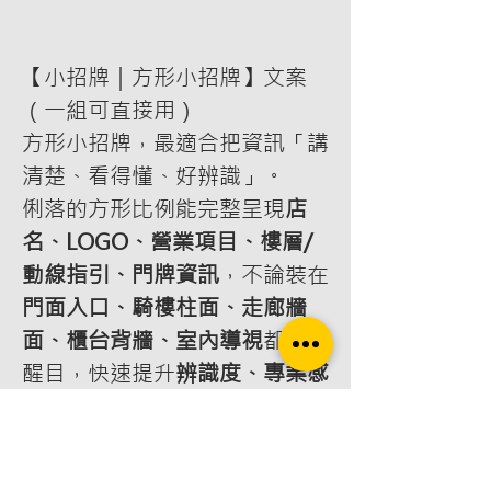
Add to Cart
【小招牌｜方形小招牌】文案
（一組可直接用）
方形小招牌，最適合把資訊「講
清楚、看得懂、好辨識」。
俐落的方形比例能完整呈現
店
名、LOGO、營業項目、樓層/
動線指引、門牌資訊
，不論裝在
門面入口、騎樓柱面、走廊牆
面、櫃台背牆、室內導視
都非常
醒目，快速提升
辨識度、專業感
與品牌形象
。
我們提供一條龍服務：
方形小招
牌設計規劃｜字體與版面排版｜