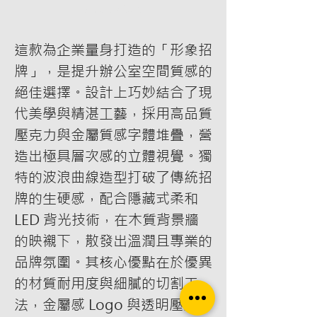
Add to Cart
這款為企業量身打造的「形象招
牌」，是提升辦公室空間質感的
絕佳選擇。設計上巧妙結合了現
代美學與精湛工藝，採用高品質
壓克力與金屬質感字體堆疊，營
造出極具層次感的立體視覺。獨
特的波浪曲線造型打破了傳統招
牌的生硬感，配合隱藏式柔和
LED 背光技術，在木質背景牆
的映襯下，散發出溫潤且專業的
品牌氛圍。其核心優點在於優異
的材質耐用度與細膩的切割工
法，金屬感 Logo 與透明壓克力