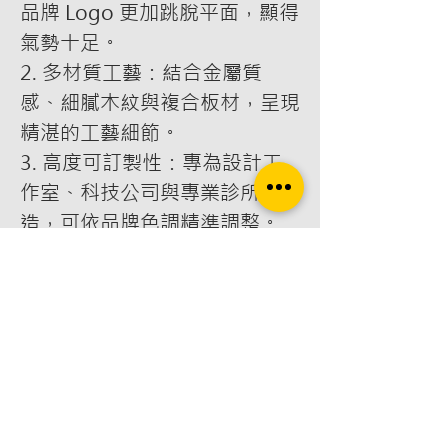
品牌 Logo 更加跳脫平面，顯得
氣勢十足。
2. 多材質工藝：結合金屬質
感、細膩木紋與複合板材，呈現
精湛的工藝細節。
3. 高度可訂製性：專為設計工
作室、科技公司與專業診所打
造，可依品牌色調精準調整。
規格亮點：
- 採用耐用複合材料，抗氧化且
不易褪色。
- 專為室內裝潢設計，完美融入
櫃台背景與形象牆。
適用對象：
追求品牌美學的公司企業、設計