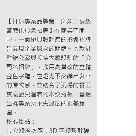
Add to Cart
【打造專業品牌第一印象：頂級
客製化形象招牌】在商業空間
中，一面極具設計感的形象招牌
是展現企業層次的關鍵。本款針
對辦公室與接待大廳設計的「公
司名招牌」，採用高質感的立體
金色字體，在燈光下交織出奢華
的層次感，並結合了沉穩的霧面
灰底盤與溫潤的木紋背板，營造
出既專業又不失溫度的視覺氛
圍。
核心優點：
1. 立體層次感：3D 字體設計讓