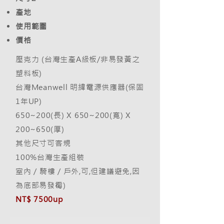
產地
使用範圍
​價格
壓克力 (台灣生產A級板/非易發黃之
塑料板)
台灣Meanwell 明緯電源供應器(保固
1年UP)
650~200(長) X 650~200(寬) X
200~650(厚)
其他尺寸可客規
​100%台灣生產組裝
室內 / 騎樓 / 戶外,可,但建議避免,因
為底部易發霉)
NT$ 7500up