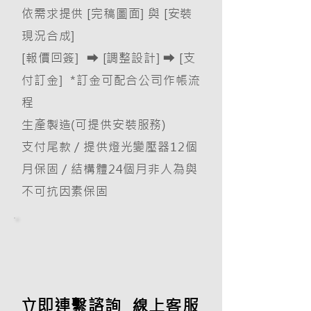
依需求提供 [完稿圖面] 與 [安裝
現況合成]
[報價回簽] ⮕ [調整設計] ⮕ [支
付訂金] *訂金可配合公司作帳流
程
生產製造(可提供安裝服務)
​支付尾款 / 提供燈光變壓器12個
月保固 / 結構體24個月非人為與
不可抗因素保固
立即連繫諮詢 線上客服