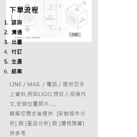
​下單流程
諮詢
溝通
出圖
付訂
生產
結案
LINE / MAIL / 電話 / 提供您手
上資料,例如LIGO,想放入招牌內
文,安裝位置照片.....
瞭解您需求後提供 [安裝條件分
析] 與 [產品分析] 與 [價格預算]
供參考