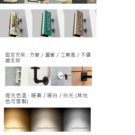
固定支架 : 方管 / 圓管 / 工業風 / 不鏽
鋼支架
燈光色溫 : 暖黃 / 暖白 / 白光 (其他
色可客製)