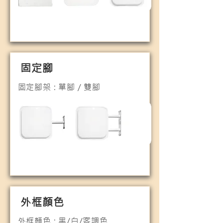
固定腳
固定腳架 : 單腳 / 雙腳
外框顏色
外框顏色 : 黑/白/客調色