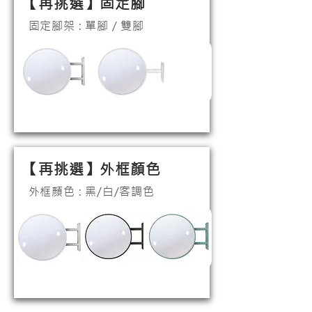
【​再挑選】固定腳
固定腳架 : 單腳 / 雙腳
【​再挑選】外框顏色
外框顏色 : 黑/白/客調色