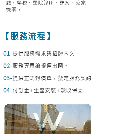
廳、學校、醫院診所、建案、公家
機關。
【服務流程】
01
-
提供服務需求與招牌內文。
02
-
服務專員線報價出圖。
03
-
提供正式報價單，擬定服務契約
04
-
付訂金+生產安裝+驗收保固