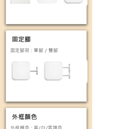
固定腳
固定腳架 : 單腳 / 雙腳
外框顏色
外框顏色 : 黑/白/客調色