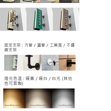
固定支架 : 方管 / 圓管 / 工業風 / 不鏽
鋼支架
燈光色溫 : 暖黃 / 暖白 / 白光 (其他
色可客製)