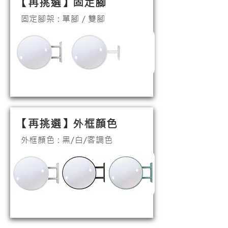
【​再挑選】固定腳
固定腳架 : 單腳 / 雙腳
【​再挑選】外框顏色
外框顏色 : 黑/白/客調色